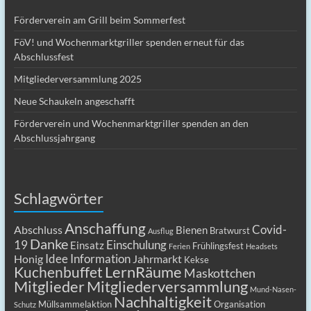
Förderverein am Grill beim Sommerfest
FöV! und Wochenmarktgriller spenden erneut für das
Abschlussfest
Mitgliederversammlung 2025
Neue Schaukeln angeschafft
Förderverein und Wochenmarktgriller spenden an den
Abschlussjahrgang
Schlagwörter
Anschaffung
Covid-
Abschluss
Bienen
Bratwurst
Ausflug
Danke
19
Einschulung
Einsatz
Frühlingsfest
Ferien
Headsets
Idee
Information
Honig
Jahrmarkt
Kekse
LernRäume
Kuchenbuffet
Maskottchen
Mitgliederversammlung
Mitglieder
Mund-Nasen-
Nachhaltigkeit
Müllsammelaktion
Organisation
Schutz