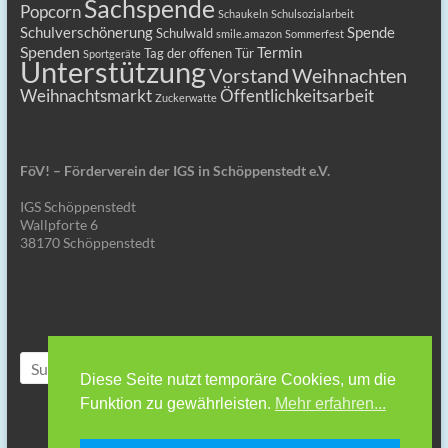
Sachspende
Popcorn
Schaukeln
Schulsozialarbeit
Schulverschönerung
Spende
Schulwald
smile.amazon
Sommerfest
Spenden
Termin
Tag der offenen Tür
Sportgeräte
Unterstützung
Vorstand
Weihnachten
Weihnachtsmarkt
Öffentlichkeitsarbeit
Zuckerwatte
FöV! – Förderverein der IGS in Schöppenstedt e.V.
IGS Schöppenstedt
Wallpforte 6
38170 Schöppenstedt
Diese Seite nutzt temporäre Cookies, um die
Funktion zu gewährleisten.
Mehr erfahren...