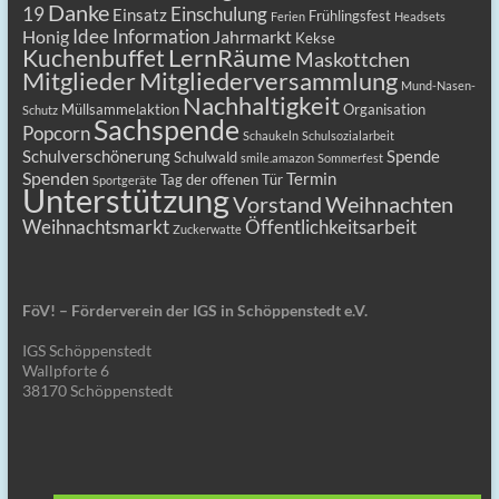
Danke
19
Einschulung
Einsatz
Frühlingsfest
Ferien
Headsets
Idee
Information
Honig
Jahrmarkt
Kekse
LernRäume
Kuchenbuffet
Maskottchen
Mitgliederversammlung
Mitglieder
Mund-Nasen-
Nachhaltigkeit
Müllsammelaktion
Organisation
Schutz
Sachspende
Popcorn
Schaukeln
Schulsozialarbeit
Schulverschönerung
Spende
Schulwald
smile.amazon
Sommerfest
Spenden
Termin
Tag der offenen Tür
Sportgeräte
Unterstützung
Vorstand
Weihnachten
Weihnachtsmarkt
Öffentlichkeitsarbeit
Zuckerwatte
FöV! – Förderverein der IGS in Schöppenstedt e.V.
IGS Schöppenstedt
Wallpforte 6
38170 Schöppenstedt