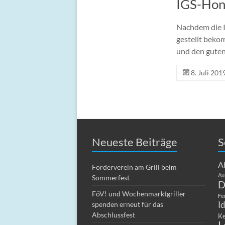
IGS-Hon
Nachdem die I
gestellt beko
und den guten
8. Juli 201
Neueste Beiträge
S
A
Förderverein am Grill beim
Au
Sommerfest
D
FöV! und Wochenmarktgriller
Fe
I
spenden erneut für das
Abschlussfest
Ke
L