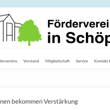
ein der IGS in Schöppensted
rdervereins
Vorstand
Mitgliedschaft
Service
Kontakt 
enen bekommen Verstärkung