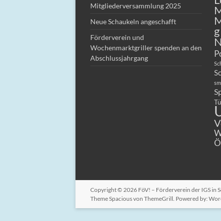
Mitgliederversammlung 2025
M
M
Neue Schaukeln angeschafft
g
Förderverein und
N
Wochenmarktgriller spenden an den
P
Abschlussjahrgang
Sc
S
sm
S
Tü
U
V
W
Ö
Copyright © 2026
FöV! – Förderverein der IGS in
Theme
Spacious
von ThemeGrill. Powered by:
Wor