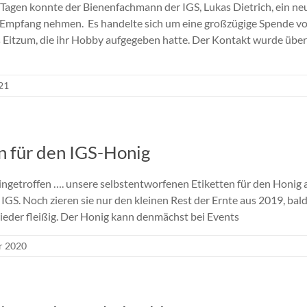
n Tagen konnte der Bienenfachmann der IGS, Lukas Dietrich, ein ne
 Empfang nehmen. Es handelte sich um eine großzügige Spende vo
 Eitzum, die ihr Hobby aufgegeben hatte. Der Kontakt wurde übe
021
n für den IGS-Honig
eingetroffen …. unsere selbstentworfenen Etiketten für den Honig
IGS. Noch zieren sie nur den kleinen Rest der Ernte aus 2019, bal
ieder fleißig. Der Honig kann denmächst bei Events
r 2020