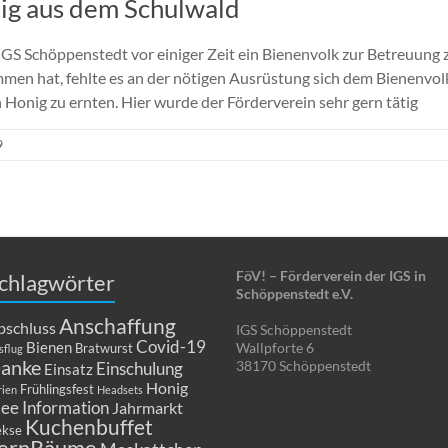
ig aus dem Schulwald
GS Schöppenstedt vor einiger Zeit ein Bienenvolk zur Betreuung 
mmen hat, fehlte es an der nötigen Ausrüstung sich dem Bienenvol
 Honig zu ernten. Hier wurde der Förderverein sehr gern tätig
9
FöV! – Förderverein der IGS in
chlagwörter
Schöppenstedt e.V.
Anschaffung
bschluss
IGS Schöppenstedt
Covid-19
Bienen
Wallpforte 6
Bratwurst
sflug
anke
38170 Schöppenstedt
Einschulung
Einsatz
Honig
Frühlingsfest
rien
Headsets
dee
Information
Jahrmarkt
Kuchenbuffet
kse
ernRäume