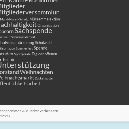
Maskottchen
itglieder
itgliederversammlun
Müllsammelaktion
Mund-Nasen-Schutz
achhaltigkeit
Organisation
Sachspende
opcorn
haukeln
Schulsozialarbeit
chulverschönerung
Schulwald
Spende
ile.amazon
Sommerfest
penden
Tag der offenen
Sportgeräte
Termin
r
nterstützung
orstand
Weihnachten
eihnachtsmarkt
Zuckerwatte
ffentlichkeitsarbeit
 Schöppenstedt
. Alle Rechte vorbehalten.
dPress
.