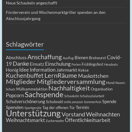
Neue Schaukeln angeschafft
Förderverein und Wochenmarktgriller spenden an den
Abschlussjahrgang
Schlagwörter
Anschaffung
Covid-
Abschluss
Bienen
Bratwurst
Ausflug
Danke
19
Einschulung
Einsatz
Frühlingsfest
Ferien
Headsets
Idee
Information
Honig
Jahrmarkt
Kekse
LernRäume
Kuchenbuffet
Maskottchen
Mitgliederversammlung
Mitglieder
Mund-Nasen-
Nachhaltigkeit
Müllsammelaktion
Organisation
Schutz
Sachspende
Popcorn
Schaukeln
Schulsozialarbeit
Schulverschönerung
Spende
Schulwald
smile.amazon
Sommerfest
Spenden
Termin
Tag der offenen Tür
Sportgeräte
Unterstützung
Vorstand
Weihnachten
Weihnachtsmarkt
Öffentlichkeitsarbeit
Zuckerwatte