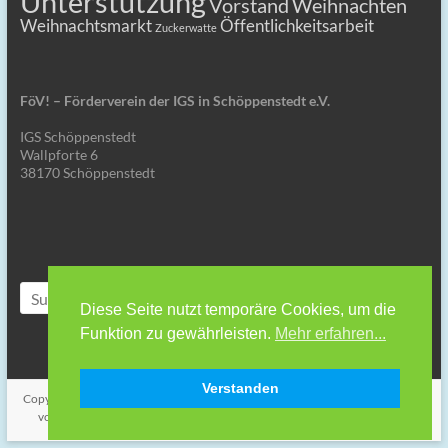
Unterstützung
Vorstand
Weihnachten
Weihnachtsmarkt
Öffentlichkeitsarbeit
Zuckerwatte
FöV! – Förderverein der IGS in Schöppenstedt e.V.
IGS Schöppenstedt
Wallpforte 6
38170 Schöppenstedt
Diese Seite nutzt temporäre Cookies, um die
Funktion zu gewährleisten.
Mehr erfahren...
Verstanden
Copyright © 2026
FöV! – Förderverein der IGS in Schöppenstedt
. Alle Rechte
vorbehalten. Theme
Spacious
von ThemeGrill. Powered by:
WordPress
.