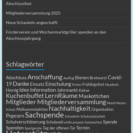
Abschlussfest
Mitgliederversammlung 2025
Neue Schaukeln angeschafft
Förderverein und Wochenmarktgriller spenden an den
Abschlussjahrgang
Schlagwörter
Anschaffung
Covid-
Abschluss
Bienen
Bratwurst
Ausflug
Danke
19
Einschulung
Einsatz
Frühlingsfest
Ferien
Headsets
Idee
Information
Honig
Jahrmarkt
Kekse
LernRäume
Kuchenbuffet
Maskottchen
Mitgliederversammlung
Mitglieder
Mund-Nasen-
Nachhaltigkeit
Müllsammelaktion
Organisation
Schutz
Sachspende
Popcorn
Schaukeln
Schulsozialarbeit
Schulverschönerung
Spende
Schulwald
smile.amazon
Sommerfest
Spenden
Termin
Tag der offenen Tür
Sportgeräte