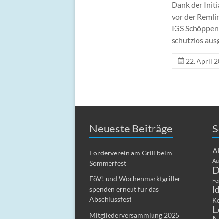
Dank der Init
vor der Remli
IGS Schöppens
schutzlos ausg
22. April 
Neueste Beiträge
S
A
Förderverein am Grill beim
Au
Sommerfest
D
FöV! und Wochenmarktgriller
Fe
I
spenden erneut für das
Abschlussfest
Ke
L
Mitgliederversammlung 2025