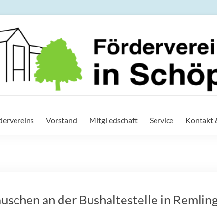
ein der IGS in Schöppensted
rdervereins
Vorstand
Mitgliedschaft
Service
Kontakt 
schen an der Bushaltestelle in Remlin