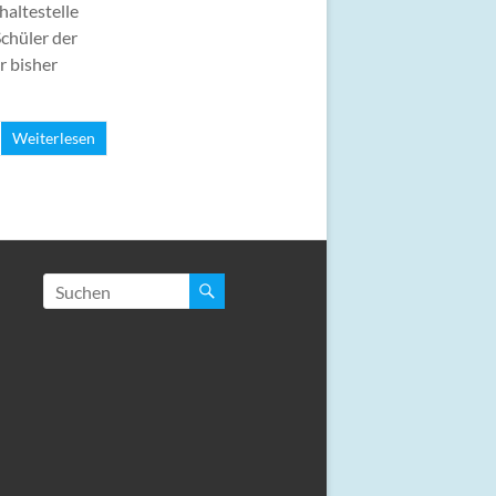
haltestelle
Schüler der
r bisher
Weiterlesen