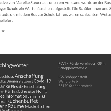
iative von Mareike Steuer aus unserem Vorstand wurde an der Bus
nger Schule ein Wartehäuschen aufgestellt. Die Schülerinnen und 
tedt, die mit dem Bus zur Schule fahren, waren schlechtem Wette
eliefert
2018
FöV! – Förderverein der IGS in
chlagwörter
Schöppenstedt e.V.
Anschaffung
bschluss
IGS Schöppenstedt
Covid-19
Bienen
Wallpforte 6
Bratwurst
sflug
anke
38170 Schöppenstedt
Einschulung
Einsatz
Honig
Frühlingsfest
rien
Headsets
dee
Information
Jahrmarkt
Kuchenbuffet
kse
ernRäume
Maskottchen