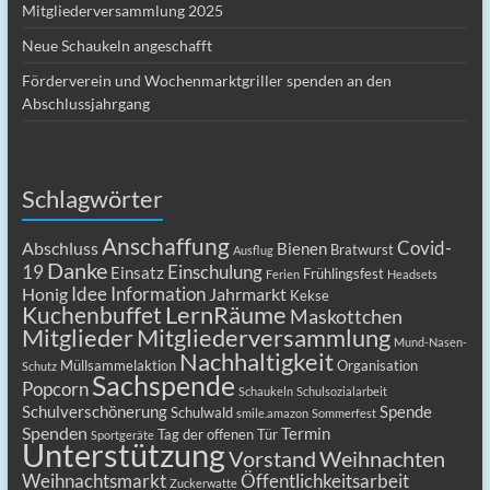
Mitgliederversammlung 2025
Neue Schaukeln angeschafft
Förderverein und Wochenmarktgriller spenden an den
Abschlussjahrgang
Schlagwörter
Anschaffung
Covid-
Abschluss
Bienen
Bratwurst
Ausflug
Danke
19
Einschulung
Einsatz
Frühlingsfest
Ferien
Headsets
Idee
Information
Honig
Jahrmarkt
Kekse
LernRäume
Kuchenbuffet
Maskottchen
Mitgliederversammlung
Mitglieder
Mund-Nasen-
Nachhaltigkeit
Müllsammelaktion
Organisation
Schutz
Sachspende
Popcorn
Schaukeln
Schulsozialarbeit
Schulverschönerung
Spende
Schulwald
smile.amazon
Sommerfest
Spenden
Termin
Tag der offenen Tür
Sportgeräte
Unterstützung
Vorstand
Weihnachten
Weihnachtsmarkt
Öffentlichkeitsarbeit
Zuckerwatte