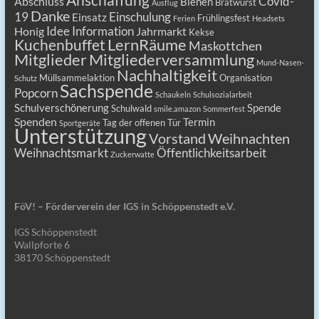
Anschaffung
Covid-
Abschluss
Bienen
Bratwurst
Ausflug
Danke
19
Einschulung
Einsatz
Frühlingsfest
Ferien
Headsets
Idee
Information
Honig
Jahrmarkt
Kekse
LernRäume
Kuchenbuffet
Maskottchen
Mitgliederversammlung
Mitglieder
Mund-Nasen-
Nachhaltigkeit
Müllsammelaktion
Organisation
Schutz
Sachspende
Popcorn
Schaukeln
Schulsozialarbeit
Schulverschönerung
Spende
Schulwald
smile.amazon
Sommerfest
Spenden
Termin
Tag der offenen Tür
Sportgeräte
Unterstützung
Vorstand
Weihnachten
Weihnachtsmarkt
Öffentlichkeitsarbeit
Zuckerwatte
FöV! – Förderverein der IGS in Schöppenstedt e.V.
IGS Schöppenstedt
Wallpforte 6
38170 Schöppenstedt