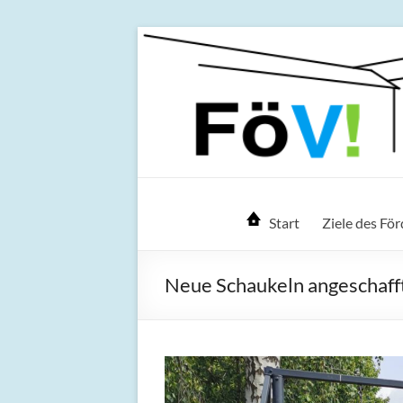
Zum
Inhalt
springen
FöV! – Förderver
Start
Ziele des Fö
Neue Schaukeln angeschaff