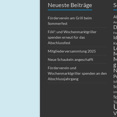
Neueste Beiträge
S
A
Förderverein am Grill beim
Au
Sommerfest
D
FöV! und Wochenmarktgriller
Fe
I
spenden erneut für das
Abschlussfest
Ke
L
Mitgliederversammlung 2025
M
M
Neue Schaukeln angeschafft
g
Förderverein und
N
Wochenmarktgriller spenden an den
P
Abschlussjahrgang
Sc
S
sm
S
Tü
U
V