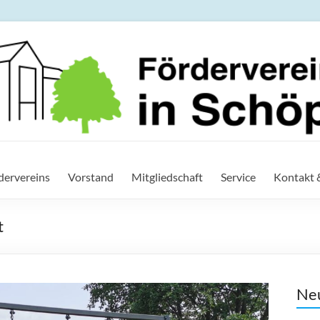
ein der IGS in Schöppensted
rdervereins
Vorstand
Mitgliedschaft
Service
Kontakt 
t
Neu