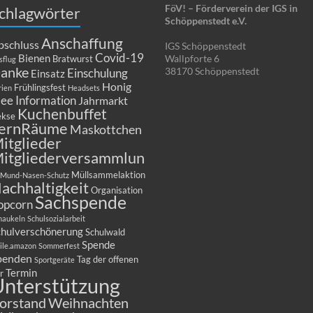
FöV! – Förderverein der IGS in
chlagwörter
Schöppenstedt e.V.
Anschaffung
bschluss
IGS Schöppenstedt
Covid-19
Bienen
Wallpforte 6
Bratwurst
sflug
anke
38170 Schöppenstedt
Einschulung
Einsatz
Honig
Frühlingsfest
rien
Headsets
dee
Information
Jahrmarkt
Kuchenbuffet
kse
ernRäume
Maskottchen
itglieder
itgliederversammlun
Müllsammelaktion
Mund-Nasen-Schutz
achhaltigkeit
Organisation
Sachspende
opcorn
haukeln
Schulsozialarbeit
chulverschönerung
Schulwald
Spende
ile.amazon
Sommerfest
penden
Tag der offenen
Sportgeräte
Termin
r
nterstützung
orstand
Weihnachten