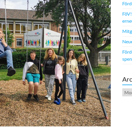
Förd
FöV!
erne
Mitg
Neue
Förd
spen
Arc
Arch