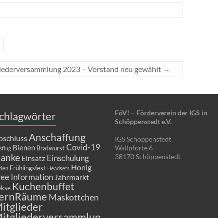
iederversammlung 2023 – Vorstand neu gewählt
→
FöV! – Förderverein der IGS in
chlagwörter
Schöppenstedt e.V.
Anschaffung
bschluss
IGS Schöppenstedt
Covid-19
Bienen
Wallpforte 6
Bratwurst
sflug
anke
38170 Schöppenstedt
Einschulung
Einsatz
Honig
Frühlingsfest
rien
Headsets
dee
Information
Jahrmarkt
Kuchenbuffet
kse
ernRäume
Maskottchen
itglieder
itgliederversammlun