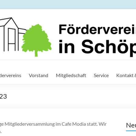
ein der IGS in Schöppensted
rdervereins
Vorstand
Mitgliedschaft
Service
Kontakt 
023
ige Mitgliederversammlung im Cafe Modia statt. Wir
Neu
.