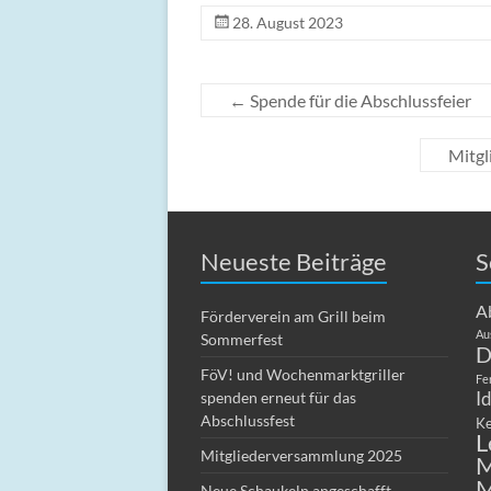
28. August 2023
←
Spende für die Abschlussfeier
Mitgl
Neueste Beiträge
S
A
Förderverein am Grill beim
Au
Sommerfest
D
FöV! und Wochenmarktgriller
Fe
I
spenden erneut für das
Abschlussfest
Ke
L
Mitgliederversammlung 2025
M
M
Neue Schaukeln angeschafft