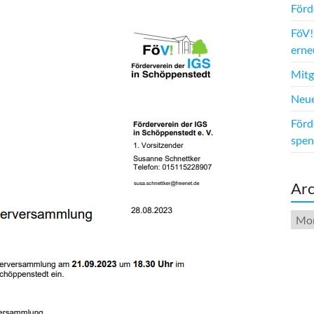
Förd
FöV!
erne
Mitg
Neue
Förd
spen
Arc
Arch